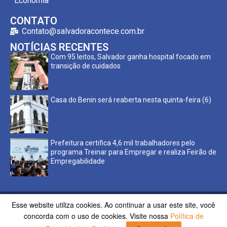
Economia
CONTATO
Contato@salvadoracontece.com.br
NOTÍCIAS RECENTES
Com 95 leitos, Salvador ganha hospital focado em
transição de cuidados
Casa do Benin será reaberta nesta quinta-feira (6)
Prefeitura certifica 4,6 mil trabalhadores pelo
programa Treinar para Empregar e realiza Feirão de
Empregabilidade
Esse website utiliza cookies. Ao continuar a usar este site, você
Copyright ©2023 Salvador Acontece. Todos os direitos
concorda com o uso de cookies. Visite nossa
Política de
reservados | Desenvolvido por
Poppy Sites.