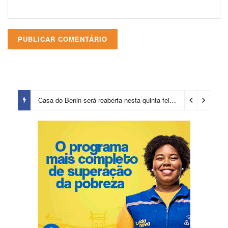
Casa do Benin será reaberta nesta quinta-feira (6)
23 horas ago