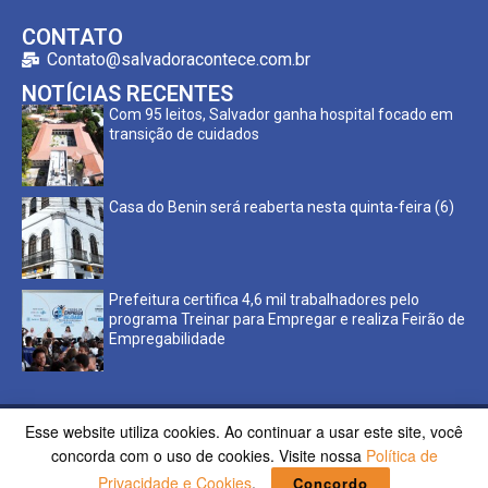
CONTATO
Contato@salvadoracontece.com.br
NOTÍCIAS RECENTES
Com 95 leitos, Salvador ganha hospital focado em
transição de cuidados
Casa do Benin será reaberta nesta quinta-feira (6)
Prefeitura certifica 4,6 mil trabalhadores pelo
programa Treinar para Empregar e realiza Feirão de
Empregabilidade
Esse website utiliza cookies. Ao continuar a usar este site, você
Copyright ©2023 Salvador Acontece. Todos os direitos
concorda com o uso de cookies. Visite nossa
Política de
reservados | Desenvolvido por
Poppy Sites.
Privacidade e Cookies
.
Concordo