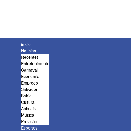
início
Notícias
Recentes
Entretenimento
Carnaval
Economia
Emprego
Salvador
Bahia
Cultura
Animais
Música
Previsão
Esportes