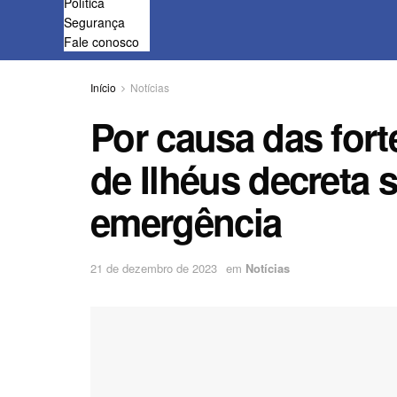
Política
Segurança
Fale conosco
Início
Notícias
Por causa das fort
de Ilhéus decreta 
emergência
21 de dezembro de 2023
em
Notícias