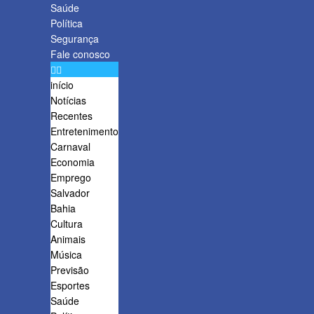
Saúde
Política
Segurança
Fale conosco
início
Notícias
Recentes
Entretenimento
Carnaval
Economia
Emprego
Salvador
Bahia
Cultura
Animais
Música
Previsão
Esportes
Saúde