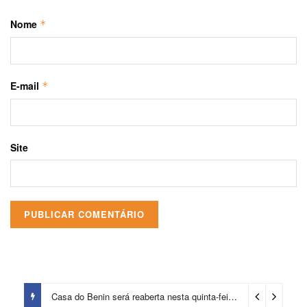
Nome
*
E-mail
*
Site
Casa do Benin será reaberta nesta quinta-feira (6)
3 dias ago