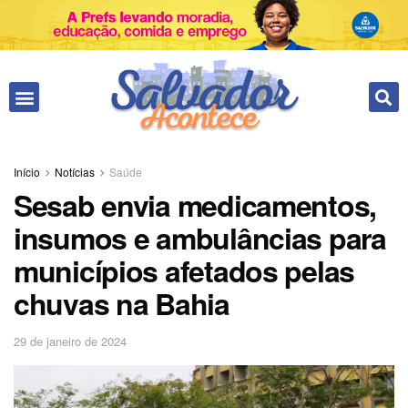
Fale conosco
Início
Notícias
Saúde
Sesab envia medicamentos,
insumos e ambulâncias para
municípios afetados pelas
chuvas na Bahia
29 de janeiro de 2024