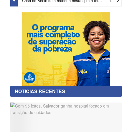
Casa do Benin será reaberta nesta quinta-feira (6)
21 horas ago
NOTÍCIAS RECENTES