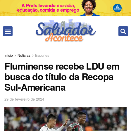
Fale conosco
Início
Notícias
Esportes
Fluminense recebe LDU em
busca do título da Recopa
Sul-Americana
29 de fevereiro de 2024