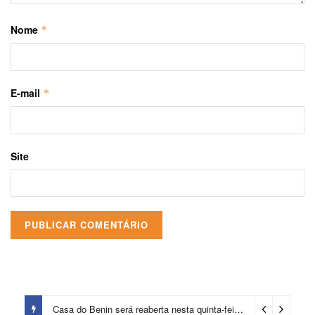
Nome
*
E-mail
*
Site
Casa do Benin será reaberta nesta quinta-feira (6)
3 dias ago