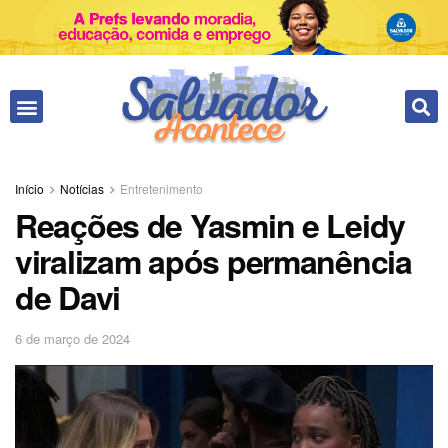
Fale conosco
Início
Notícias
Entretenimento
Reações de Yasmin e Leidy
viralizam após permanência
de Davi
6 de março de 2024