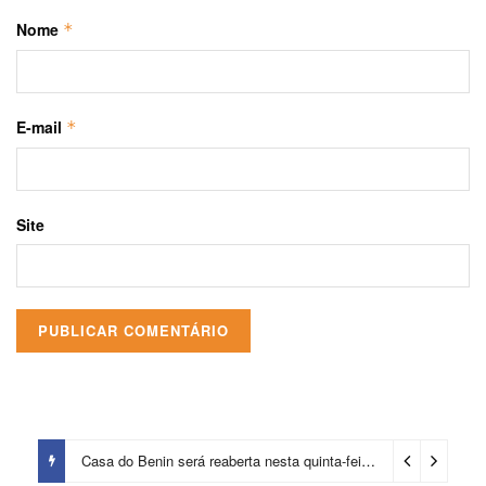
Nome
*
E-mail
*
Site
Casa do Benin será reaberta nesta quinta-feira (6)
4 dias ago