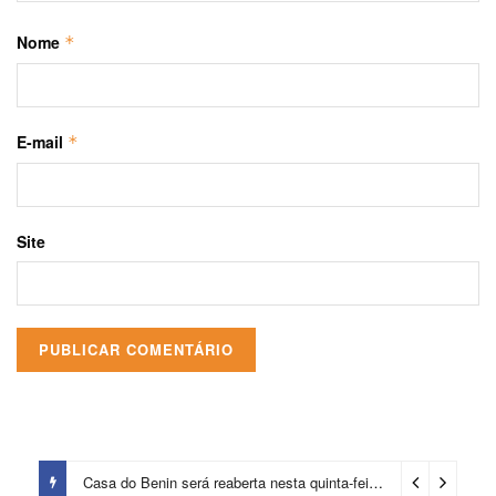
Nome
*
E-mail
*
Site
Casa do Benin será reaberta nesta quinta-feira (6)
4 dias ago