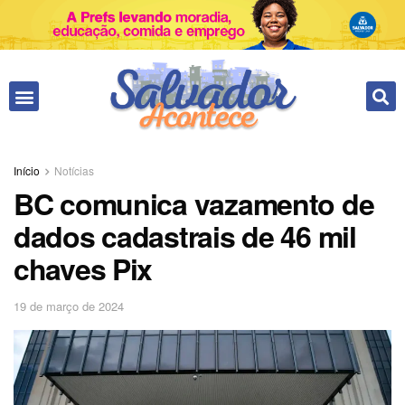
Fale conosco
Início
Notícias
BC comunica vazamento de
dados cadastrais de 46 mil
chaves Pix
19 de março de 2024