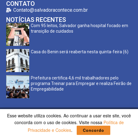
CONTATO
Contato@salvadoracontece.com.br
NOTÍCIAS RECENTES
Com 95 leitos, Salvador ganha hospital focado em
transição de cuidados
Casa do Benin será reaberta nesta quinta-feira (6)
Prefeitura certifica 4,6 mil trabalhadores pelo
programa Treinar para Empregar e realiza Feirão de
Empregabilidade
Esse website utiliza cookies. Ao continuar a usar este site, você
Copyright ©2023 Salvador Acontece. Todos os direitos
concorda com o uso de cookies. Visite nossa
Política de
reservados | Desenvolvido por
Poppy Sites.
Privacidade e Cookies
.
Concordo