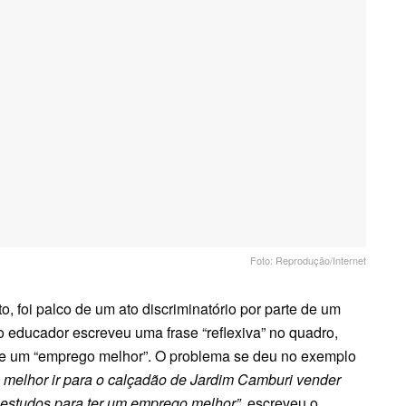
Foto: Reprodução/Internet
o, foi palco de um ato discriminatório por parte de um
 o educador escreveu uma frase “reflexiva” no quadro,
de um “emprego melhor”. O problema se deu no exemplo
 melhor ir para o calçadão de Jardim Camburi vender
 estudos para ter um emprego melhor”
, escreveu o