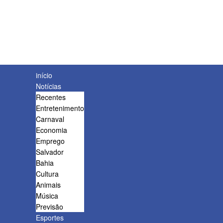
início
Notícias
Recentes
Entretenimento
Carnaval
Economia
Emprego
Salvador
Bahia
Cultura
Animais
Música
Previsão
Esportes