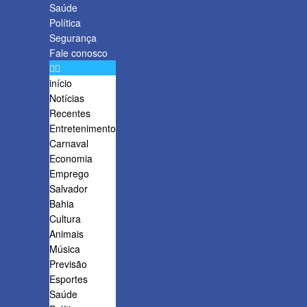
Saúde
Política
Segurança
Fale conosco
início
Notícias
Recentes
Entretenimento
Carnaval
Economia
Emprego
Salvador
Bahia
Cultura
Animais
Música
Previsão
Esportes
Saúde