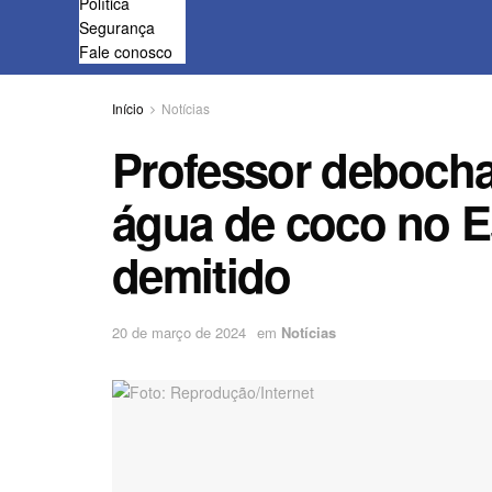
Política
Segurança
Fale conosco
Início
Notícias
Professor debocha
água de coco no Es
demitido
20 de março de 2024
em
Notícias