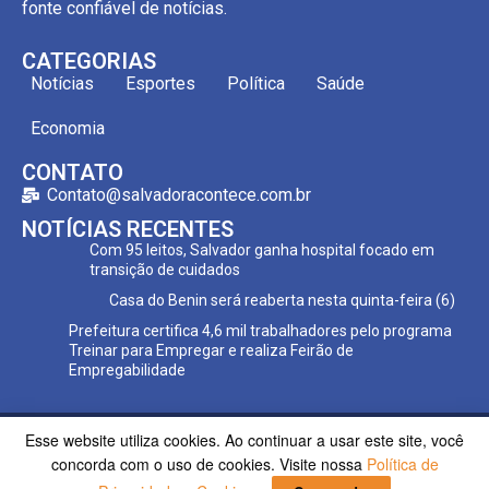
fonte confiável de notícias.
CATEGORIAS
Notícias
Esportes
Política
Saúde
Economia
CONTATO
Contato@salvadoracontece.com.br
NOTÍCIAS RECENTES
Com 95 leitos, Salvador ganha hospital focado em
transição de cuidados
Casa do Benin será reaberta nesta quinta-feira (6)
Prefeitura certifica 4,6 mil trabalhadores pelo programa
Treinar para Empregar e realiza Feirão de
Empregabilidade
Esse website utiliza cookies. Ao continuar a usar este site, você
Copyright ©2023 Salvador Acontece. Todos os direitos
concorda com o uso de cookies. Visite nossa
Política de
reservados | Desenvolvido por
Poppy Sites.