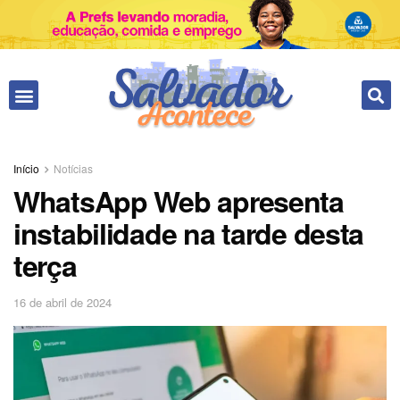
Fale conosco
Início
Notícias
WhatsApp Web apresenta
instabilidade na tarde desta
terça
16 de abril de 2024