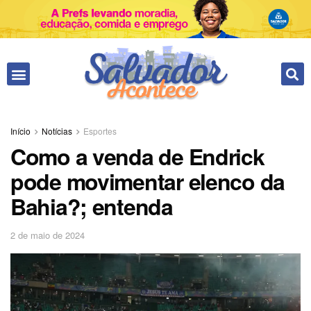
Fale conosco
Início
Notícias
Esportes
Como a venda de Endrick
pode movimentar elenco da
Bahia?; entenda
2 de maio de 2024