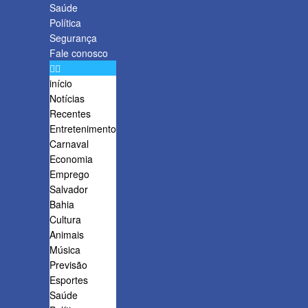
Saúde
Política
Segurança
Fale conosco
início
Notícias
Recentes
Entretenimento
Carnaval
Economia
Emprego
Salvador
Bahia
Cultura
Animais
Música
Previsão
Esportes
Saúde