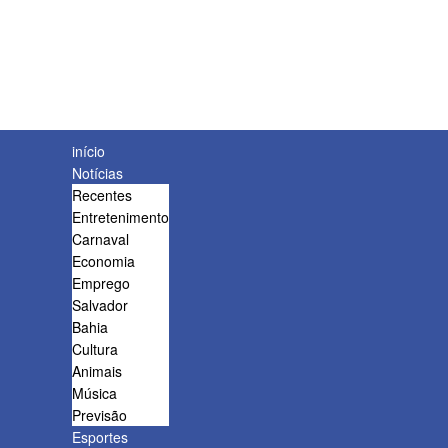
início
Notícias
Recentes
Entretenimento
Carnaval
Economia
Emprego
Salvador
Bahia
Cultura
Animais
Música
Previsão
Esportes