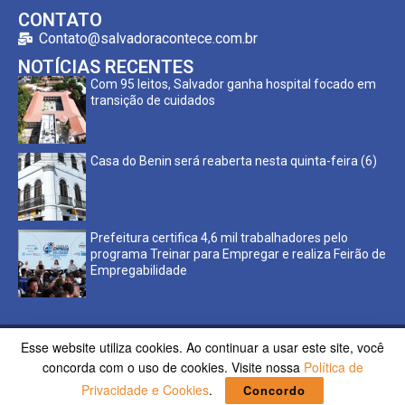
CONTATO
Contato@salvadoracontece.com.br
NOTÍCIAS RECENTES
Com 95 leitos, Salvador ganha hospital focado em
transição de cuidados
Casa do Benin será reaberta nesta quinta-feira (6)
Prefeitura certifica 4,6 mil trabalhadores pelo
programa Treinar para Empregar e realiza Feirão de
Empregabilidade
Esse website utiliza cookies. Ao continuar a usar este site, você
Copyright ©2023 Salvador Acontece. Todos os direitos
concorda com o uso de cookies. Visite nossa
Política de
reservados | Desenvolvido por
Poppy Sites.
Privacidade e Cookies
.
Concordo