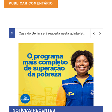
Casa do Benin será reaberta nesta quinta-feira (6)
2 dias ago
NOTÍCIAS RECENTES