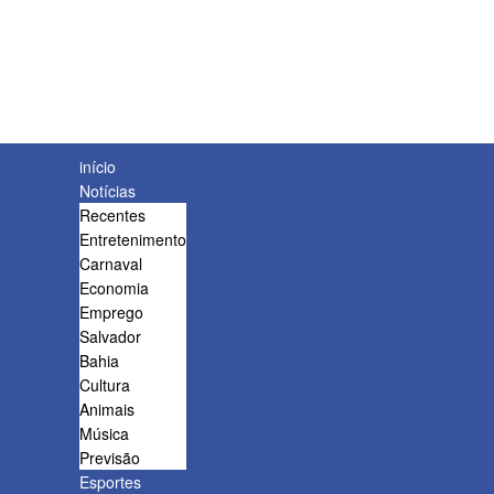
início
Notícias
Recentes
Entretenimento
Carnaval
Economia
Emprego
Salvador
Bahia
Cultura
Animais
Música
Previsão
Esportes