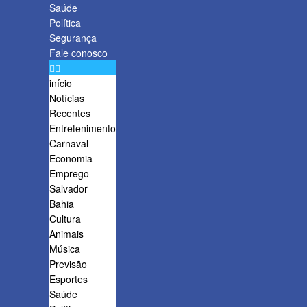
Saúde
Política
Segurança
Fale conosco
início
Notícias
Recentes
Entretenimento
Carnaval
Economia
Emprego
Salvador
Bahia
Cultura
Animais
Música
Previsão
Esportes
Saúde