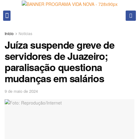
Fale conosco
Início
Notícias
Juíza suspende greve de
servidores de Juazeiro;
paralisação questiona
mudanças em salários
9 de maio de 2024