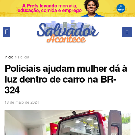
Fale conosco
Início
Polícia
Policiais ajudam mulher dá à
luz dentro de carro na BR-
324
13 de maio de 2024