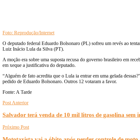
Foto: Reprodução/Internet
O deputado federal Eduardo Bolsonaro (PL) sofreu um revés ao tenta
Luiz Inácio Lula da Silva (PT).
A moção era sobre uma suposta recusa do governo brasileiro em rece
em xeque a justificativa do deputado.
“Alguém de fato acredita que o Lula ia entrar em uma gelada dessas?”
pedido de Eduardo Bolsonaro. Outros 12 votaram a favor.
Fonte: A Tarde
Post Anterior
Salvador terá venda de 10 mil litros de gasolina sem 
Próximo Post
Mototaxista vai a óbito após perder controle de moto 