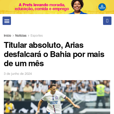
Fale conosco
Início
Notícias
Esportes
Titular absoluto, Arias
desfalcará o Bahia por mais
de um mês
3 de junho de 2024