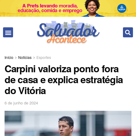
Fale conosco
Início
Notícias
Esportes
Carpini valoriza ponto fora
de casa e explica estratégia
do Vitória
6 de junho de 2024