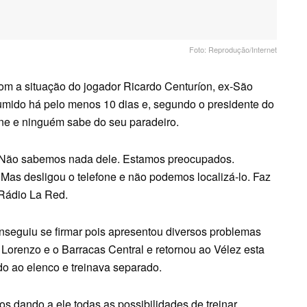
Foto: Reprodução/Internet
om a situação do jogador Ricardo Centuríon, ex-São
sumido há pelo menos 10 dias e, segundo o presidente do
fone e ninguém sabe do seu paradeiro.
. Não sabemos nada dele. Estamos preocupados.
Mas desligou o telefone e não podemos localizá-lo. Faz
 Rádio La Red.
nseguiu se firmar pois apresentou diversos problemas
Lorenzo e o Barracas Central e retornou ao Vélez esta
ado ao elenco e treinava separado.
s dando a ele todas as possibilidades de treinar.