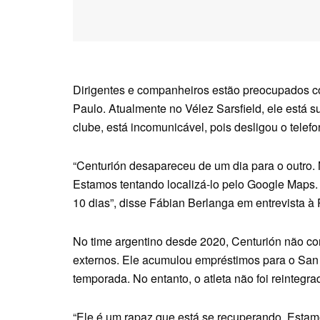
Dirigentes e companheiros estão preocupados c
Paulo. Atualmente no Vélez Sarsfield, ele está 
clube, está incomunicável, pois desligou o tele
“Centurión desapareceu de um dia para o outro
Estamos tentando localizá-lo pelo Google Maps. 
10 dias”, disse Fábian Berlanga em entrevista à
No time argentino desde 2020, Centurión não co
externos. Ele acumulou empréstimos para o San 
temporada. No entanto, o atleta não foi reintegr
“Ele é um rapaz que está se recuperando. Estamo