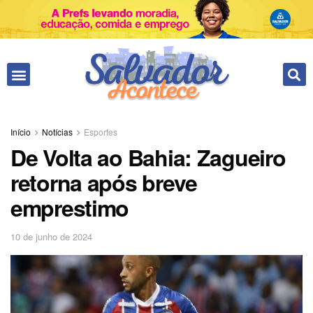
Fale conosco
Início
Notícias
Esportes
De Volta ao Bahia: Zagueiro
retorna após breve
emprestimo
10 de junho de 2024