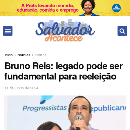
Fale conosco
Início
Notícias
Política
Bruno Reis: legado pode ser
fundamental para reeleição
11 de junho de 2024