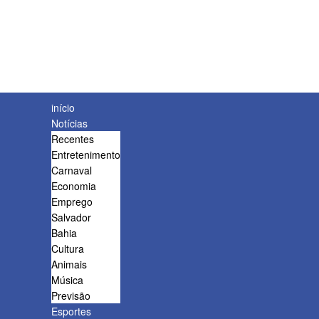
início
Notícias
Recentes
Entretenimento
Carnaval
Economia
Emprego
Salvador
Bahia
Cultura
Animais
Música
Previsão
Esportes