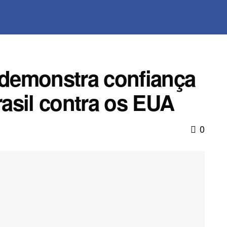
r demonstra confiança
asil contra os EUA
0