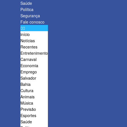
Saúde
Política
Segurança
Fale conosco
início
Notícias
Recentes
Entretenimento
Carnaval
Economia
Emprego
Salvador
Bahia
Cultura
Animais
Música
Previsão
Esportes
Saúde