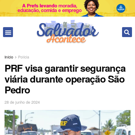
Fale conosco
Início
Polícia
PRF visa garantir segurança
viária durante operação São
Pedro
28 de junho de 2024