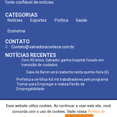
fonte confiável de notícias.
CATEGORIAS
Notícias
Esportes
Política
Saúde
Economia
CONTATO
Contato@salvadoracontece.com.br
NOTÍCIAS RECENTES
Com 95 leitos, Salvador ganha hospital focado em
transição de cuidados
Casa do Benin será reaberta nesta quinta-feira (6)
Prefeitura certifica 4,6 mil trabalhadores pelo programa
Treinar para Empregar e realiza Feirão de
Empregabilidade
Esse website utiliza cookies. Ao continuar a usar este site, você
Copyright ©2023 Salvador Acontece. Todos os direitos
concorda com o uso de cookies. Visite nossa
Política de
reservados | Desenvolvido por
Poppy Sites.