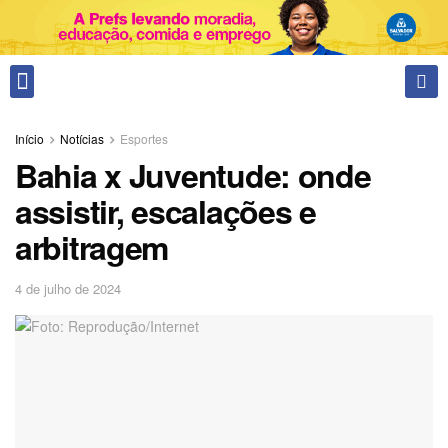
Fale conosco
Início
Notícias
Esportes
Bahia x Juventude: onde
assistir, escalações e
arbitragem
4 de julho de 2024