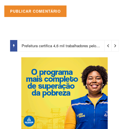
Prefeitura certifica 4,6 mil trabalhadores pelo programa Treinar para Empregar e realiza Feirão de Empregabilidade