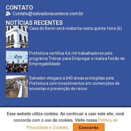
CONTATO
Contato@salvadoracontece.com.br
NOTÍCIAS RECENTES
Casa do Benin será reaberta nesta quinta-feira (6)
Prefeitura certifica 4,6 mil trabalhadores pelo
programa Treinar para Empregar e realiza Feirão de
Empregabilidade
Salvador chegará a 640 áreas protegidas pela
Prefeitura com investimentos em contenções de
encostas e prevenção de riscos
Esse website utiliza cookies. Ao continuar a usar este site, você
Copyright ©2023 Salvador Acontece. Todos os direitos
concorda com o uso de cookies. Visite nossa
Política de
reservados | Desenvolvido por
Poppy Sites.
Privacidade e Cookies
.
Concordo