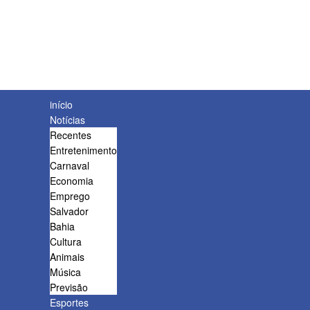
início
Notícias
Recentes
Entretenimento
Carnaval
Economia
Emprego
Salvador
Bahia
Cultura
Animais
Música
Previsão
Esportes