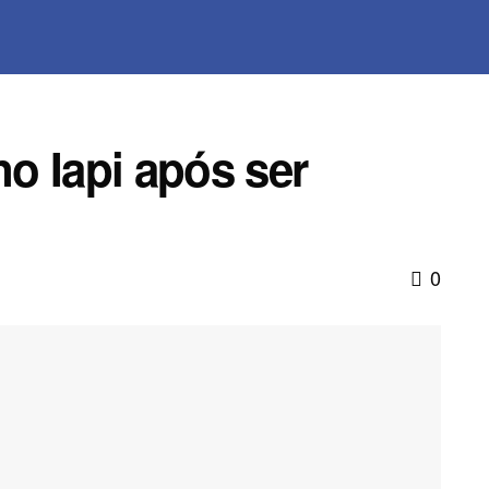
no Iapi após ser
0