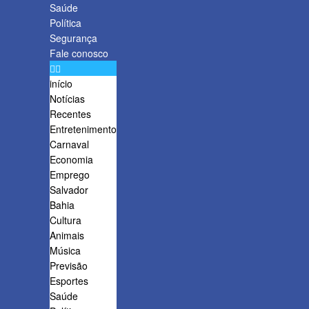
Saúde
Política
Segurança
Fale conosco
início
Notícias
Recentes
Entretenimento
Carnaval
Economia
Emprego
Salvador
Bahia
Cultura
Animais
Música
Previsão
Esportes
Saúde