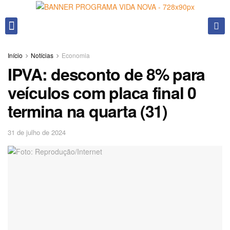
Fale conosco
Início
Notícias
Economia
IPVA: desconto de 8% para
veículos com placa final 0
termina na quarta (31)
31 de julho de 2024