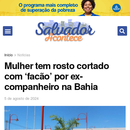
Fale conosco
Início
Notícias
Mulher tem rosto cortado
com ‘facão’ por ex-
companheiro na Bahia
5 de agosto de 2024