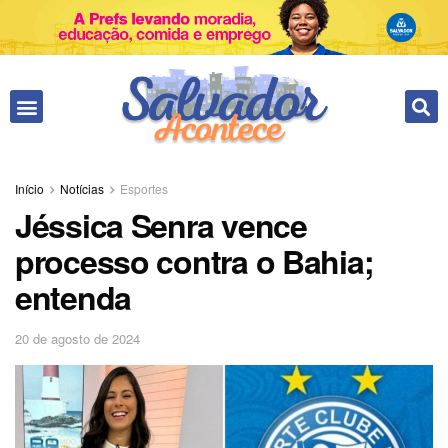
Fale conosco
Início
Notícias
Esportes
Jéssica Senra vence
processo contra o Bahia;
entenda
20 de agosto de 2024