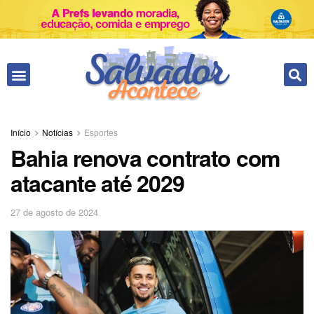
Fale conosco
Início
Notícias
Esportes
Bahia renova contrato com
atacante até 2029
27 de agosto de 2024