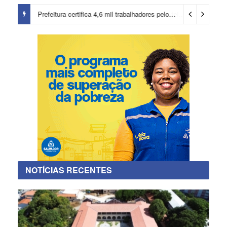
Prefeitura certifica 4,6 mil trabalhadores pelo programa Treinar para Empregar e realiza Feirão de Empregabilidade
NOTÍCIAS RECENTES