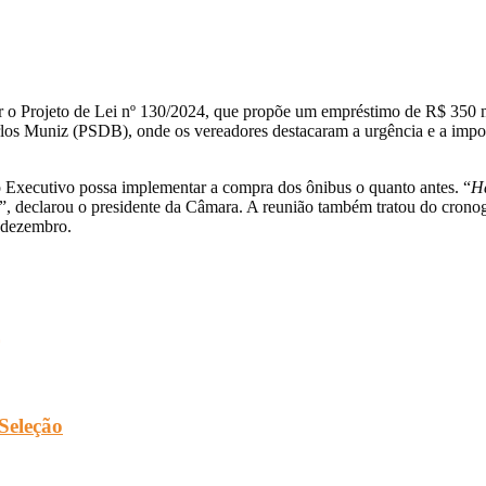
ar o Projeto de Lei nº 130/2024, que propõe um empréstimo de R$ 350 m
os Muniz (PSDB), onde os vereadores destacaram a urgência e a importâ
o Executivo possa implementar a compra dos ônibus o quanto antes. “
Há
”, declarou o presidente da Câmara. A reunião também tratou do cronog
e dezembro.
 Seleção