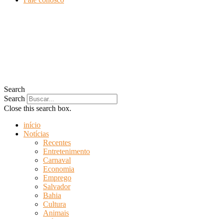
Search
Search
Close this search box.
início
Notícias
Recentes
Entretenimento
Carnaval
Economia
Emprego
Salvador
Bahia
Cultura
Animais