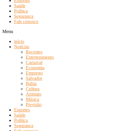
Esportes
Saúde
Política
Segurança
Fale conosco
Menu
início
Notícias
Recentes
Entretenimento
Carnaval
Economia
Emprego
Salvador
Bahia
Cultura
Animais
Música
Previsão
Esportes
Saúde
Política
Segurança
Fale conosco