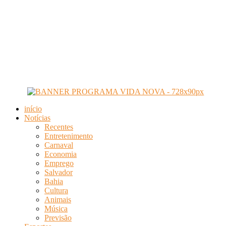
início
Notícias
Recentes
Entretenimento
Carnaval
Economia
Emprego
Salvador
Bahia
Cultura
Animais
Música
Previsão