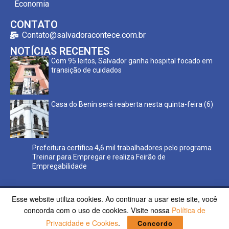
Economia
CONTATO
Contato@salvadoracontece.com.br
NOTÍCIAS RECENTES
Com 95 leitos, Salvador ganha hospital focado em
transição de cuidados
Casa do Benin será reaberta nesta quinta-feira (6)
Prefeitura certifica 4,6 mil trabalhadores pelo programa
Treinar para Empregar e realiza Feirão de
Empregabilidade
Esse website utiliza cookies. Ao continuar a usar este site, você
Copyright ©2023 Salvador Acontece. Todos os direitos
concorda com o uso de cookies. Visite nossa
Política de
reservados | Desenvolvido por
Poppy Sites.
Privacidade e Cookies
.
Concordo