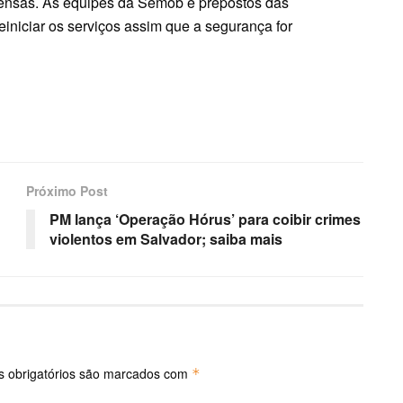
ensas. As equipes da Semob e prepostos das
einiciar os serviços assim que a segurança for
Próximo Post
PM lança ‘Operação Hórus’ para coibir crimes
violentos em Salvador; saiba mais
 obrigatórios são marcados com
*