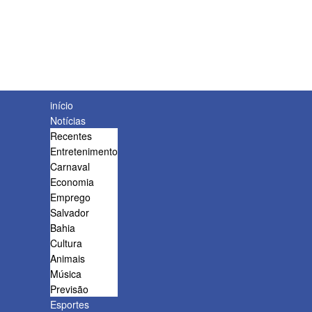
início
Notícias
Recentes
Entretenimento
Carnaval
Economia
Emprego
Salvador
Bahia
Cultura
Animais
Música
Previsão
Esportes