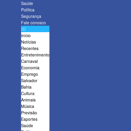
Saúde
Política
Segurança
Fale conosco
início
Notícias
Recentes
Entretenimento
Carnaval
Economia
Emprego
Salvador
Bahia
Cultura
Animais
Música
Previsão
Esportes
Saúde