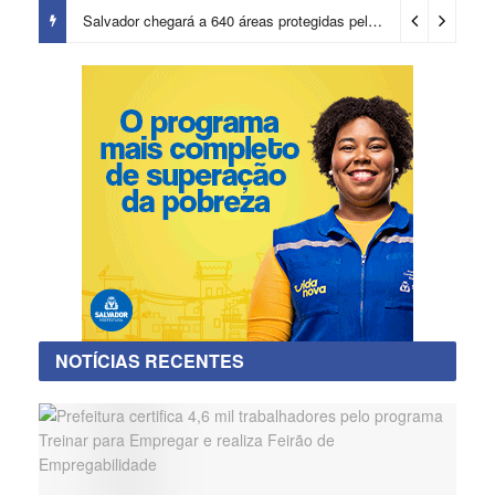
Salvador chegará a 640 áreas protegidas pela Prefeitura com investimentos em contenções de encostas e prevenção de riscos
NOTÍCIAS RECENTES