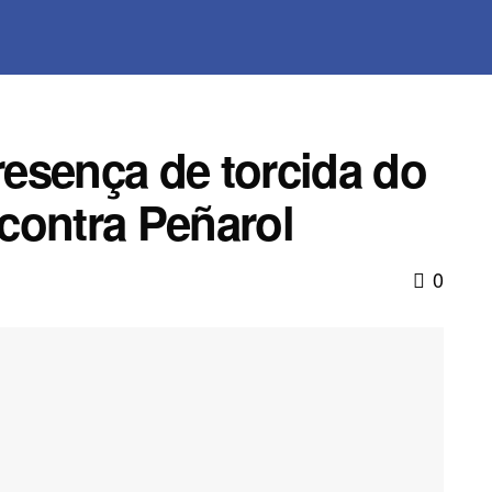
esença de torcida do
contra Peñarol
0