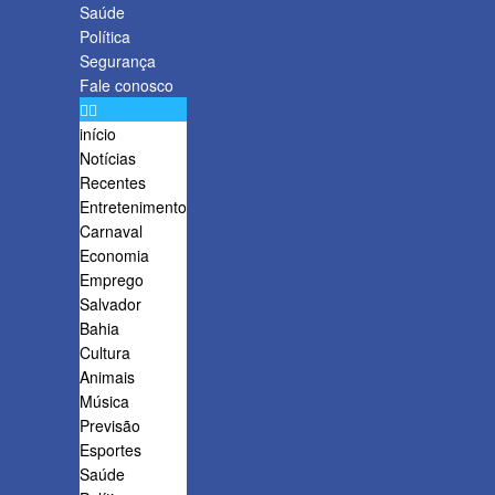
Saúde
Política
Segurança
Fale conosco
início
Notícias
Recentes
Entretenimento
Carnaval
Economia
Emprego
Salvador
Bahia
Cultura
Animais
Música
Previsão
Esportes
Saúde