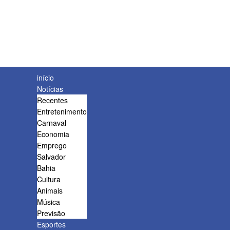
início
Notícias
Recentes
Entretenimento
Carnaval
Economia
Emprego
Salvador
Bahia
Cultura
Animais
Música
Previsão
Esportes