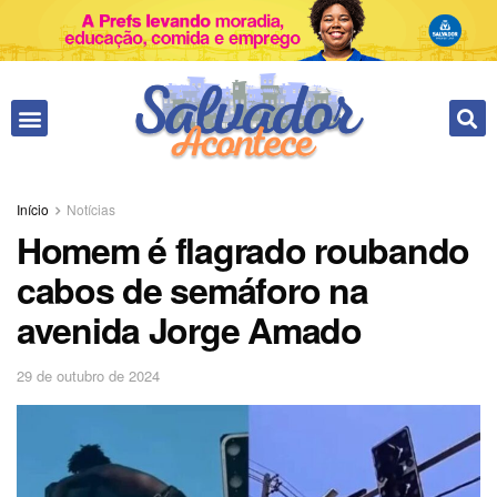
Fale conosco
Início
Notícias
Homem é flagrado roubando
cabos de semáforo na
avenida Jorge Amado
29 de outubro de 2024