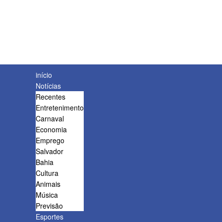
início
Notícias
Recentes
Entretenimento
Carnaval
Economia
Emprego
Salvador
Bahia
Cultura
Animais
Música
Previsão
Esportes