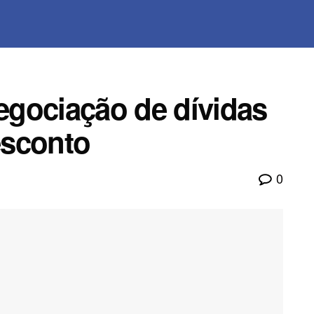
negociação de dívidas
esconto
0