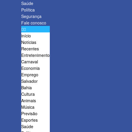
Saúde
Política
Segurança
Fale conosco
início
Notícias
Recentes
Entretenimento
Carnaval
Economia
Emprego
Salvador
Bahia
Cultura
Animais
Música
Previsão
Esportes
Saúde