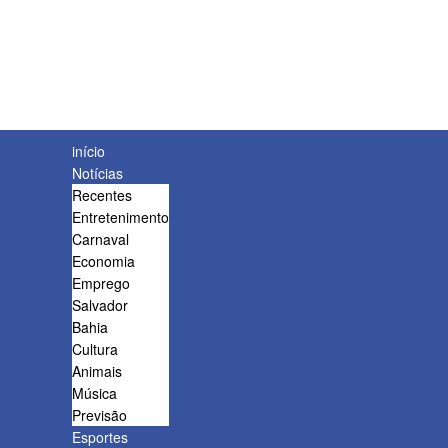
início
Notícias
Recentes
Entretenimento
Carnaval
Economia
Emprego
Salvador
Bahia
Cultura
Animais
Música
Previsão
Esportes