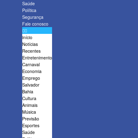
Saúde
Política
Segurança
Fale conosco
início
Notícias
Recentes
Entretenimento
Carnaval
Economia
Emprego
Salvador
Bahia
Cultura
Animais
Música
Previsão
Esportes
Saúde