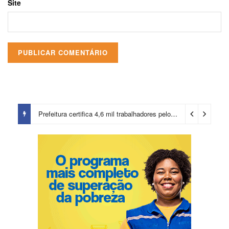
Site
Prefeitura certifica 4,6 mil trabalhadores pelo programa Treinar para Empregar e realiza Feirão de Empregabilidade