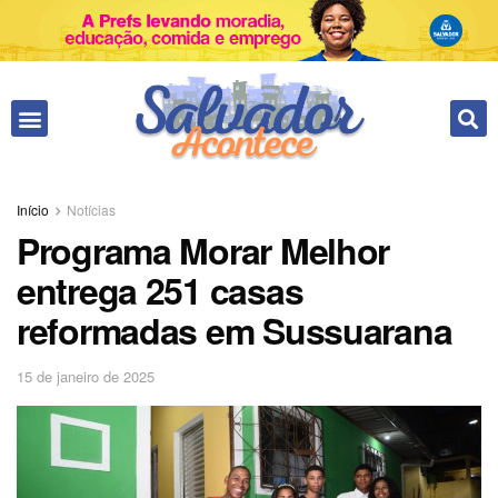
Fale conosco
Início
Notícias
Programa Morar Melhor
entrega 251 casas
reformadas em Sussuarana
15 de janeiro de 2025