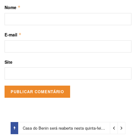
Nome
*
E-mail
*
Site
Casa do Benin será reaberta nesta quinta-feira (6)
1 dia ago