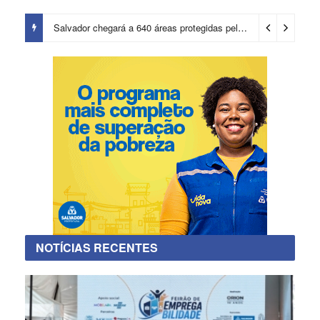
Salvador chegará a 640 áreas protegidas pela Prefeitura com investimentos em contenções de encostas e prevenção de riscos
NOTÍCIAS RECENTES