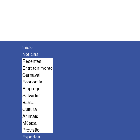
início
Notícias
Recentes
Entretenimento
Carnaval
Economia
Emprego
Salvador
Bahia
Cultura
Animais
Música
Previsão
Esportes