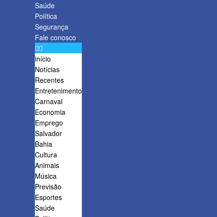
Saúde
Política
Segurança
Fale conosco
início
Notícias
Recentes
Entretenimento
Carnaval
Economia
Emprego
Salvador
Bahia
Cultura
Animais
Música
Previsão
Esportes
Saúde