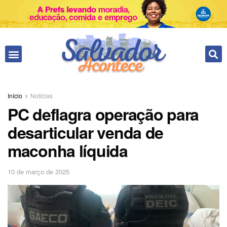
Fale conosco
Início
Notícias
PC deflagra operação para
desarticular venda de
maconha líquida
10 de março de 2025